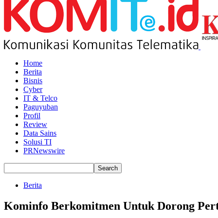
Home
Berita
Bisnis
Cyber
IT & Telco
Paguyuban
Profil
Review
Data Sains
Solusi TI
PRNewswire
Berita
Kominfo Berkomitmen Untuk Dorong Pert