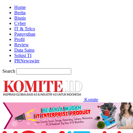
Home
Berita
Bisnis
Cyber
IT & Telco
Paguyuban
Profil
Review
Data Sains
Solusi TI
PRNewswire
Search
Komite