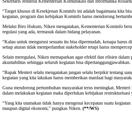
Sekretaris Jenderal Kementerian Komunikasi dan Informatika Rosarita 
“Target khusus di Kesekjenan Kominfo ini adalah bagaimana kita bisa
kegiatan, program dan kebijakan Kominfo harus mendorong bertumbu
Melalui Biro Hukum, Niken mengatakan, Kementerian Kominfo berupay
regulasi yang ada, termasuk dalam bidang pelayanan.
“Kalau untuk mengurusi sesuatu itu bisa dipermudah, kenapa harus d
setiap aturan tidak memperlambat stakeholder tetapi harus mempercepa
Selain meregulasi, Niken memaparkan agar efektif dan efisien dala
akuntabilitas sehingga seluruh kegiatan bisa dipertanggungjawabkan.
“Bapak Menteri selalu mengatakan jangan selalu berpikir tentang ua
kegiatan yang kita lakukan harus memberikan manfaat bagi masyaraka
Guna mendorong pertumbuhan masyarakat terus meningkat, Menteri Rud
dalam melakukan kegiatan maka diperlukan kebijakan restrukturisasi y
“Yang kita utamakan tidak hanya mengenai kecepatan suatu kegiatan
maupun digital ekonomi,” pungkas Niken.
(**/WS)