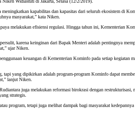
Niken Widiastuti di Jakarta, Selasa (12/2/2019).
 meningkatkan kapabilitas dan kapasitas dari seluruh ekosistem di Kom
hnya masyarakat,” kata Niken.
a melakukan efisiensi regulasi. Hingga tahun ini, Kementerian Komin
ipersulit, karena keinginan dari Bapak Menteri adalah pentingnya me
t,” ujar Niken.
m penggunaan keuangan di Kementerian Kominfo pada setiap kegiatan m
ng, tapi yang dipikirkan adalah program-program Kominfo dapat membe
t,” lanjut Niken.
iantara juga melakukan reformasi birokrasi dengan restrukturisasi, 
ang strategis.
 atau program, tetapi juga melihat dampak bagi masyarakat kedepannya