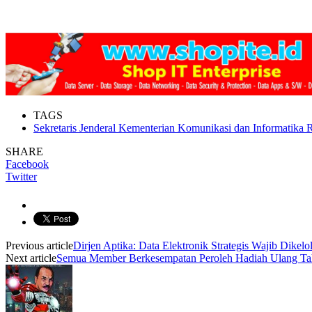
TAGS
Sekretaris Jenderal Kementerian Komunikasi dan Informatika R
SHARE
Facebook
Twitter
Previous article
Dirjen Aptika: Data Elektronik Strategis Wajib Dikelo
Next article
Semua Member Berkesempatan Peroleh Hadiah Ulang T