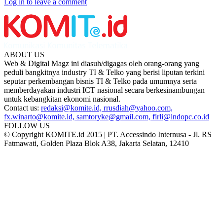
Log in to leave a comment
ABOUT US
Web & Digital Magz ini diasuh/digagas oleh orang-orang yang
peduli bangkitnya industry TI & Telko yang berisi liputan terkini
seputar perkembangan bisnis TI & Telko pada umumnya serta
memberdayakan industri ICT nasional secara berkesinambungan
untuk kebangkitan ekonomi nasional.
Contact us:
redaksi@komite.id, rrusdiah@yahoo.com,
fx.winarto@komite.id, samtoryke@gmail.com, firli@indopc.co.id
FOLLOW US
© Copyright KOMITE.id 2015 | PT. Accessindo Internusa - Jl. RS
Fatmawati, Golden Plaza Blok A38, Jakarta Selatan, 12410