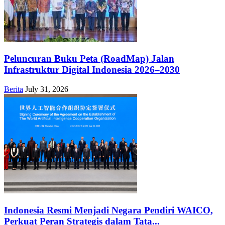
Peluncuran Buku Peta (RoadMap) Jalan
Infrastruktur Digital Indonesia 2026–2030
Berita
July 31, 2026
Indonesia Resmi Menjadi Negara Pendiri WAICO,
Perkuat Peran Strategis dalam Tata...