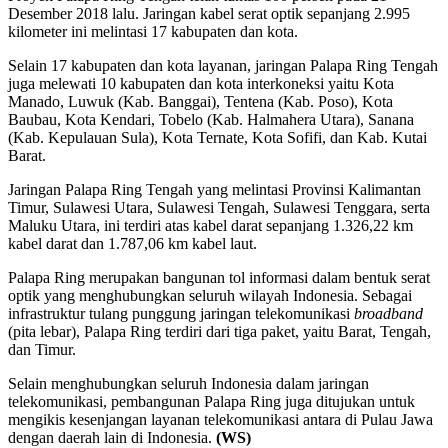
Desember 2018 lalu. Jaringan kabel serat optik sepanjang 2.995
kilometer ini melintasi 17 kabupaten dan kota.
Selain 17 kabupaten dan kota layanan, jaringan Palapa Ring Tengah
juga melewati 10 kabupaten dan kota interkoneksi yaitu Kota
Manado, Luwuk (Kab. Banggai), Tentena (Kab. Poso), Kota
Baubau, Kota Kendari, Tobelo (Kab. Halmahera Utara), Sanana
(Kab. Kepulauan Sula), Kota Ternate, Kota Sofifi, dan Kab. Kutai
Barat.
Jaringan Palapa Ring Tengah yang melintasi Provinsi Kalimantan
Timur, Sulawesi Utara, Sulawesi Tengah, Sulawesi Tenggara, serta
Maluku Utara, ini terdiri atas kabel darat sepanjang 1.326,22 km
kabel darat dan 1.787,06 km kabel laut.
Palapa Ring merupakan bangunan tol informasi dalam bentuk serat
optik yang menghubungkan seluruh wilayah Indonesia. Sebagai
infrastruktur tulang punggung jaringan telekomunikasi
broadband
(pita lebar), Palapa Ring terdiri dari tiga paket, yaitu Barat, Tengah,
dan Timur.
Selain menghubungkan seluruh Indonesia dalam jaringan
telekomunikasi, pembangunan Palapa Ring juga ditujukan untuk
mengikis kesenjangan layanan telekomunikasi antara di Pulau Jawa
dengan daerah lain di Indonesia.
(WS)