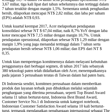
3,67 miliar, tiga kali lipat dari tahun sebelumnya dan tertinggi dalam
7 tahun terakhir dengan margin 1,5%. Sementara untuk penghasilan
bersih, dilaporkan mencapai NT$ 2,82 miliar, dan laba per saham
(EPS) adalah NT$ 0,93.
Untuk kuartal keempat 2017, Acer melaporkan pendapatan
konsolidasi sebesar NT $ 67,04 miliar, naik 8,7% YoY dengan laba
kotor mencapai NT$ 7,15 miliar dengan margin 10,7%. Untuk
pendapatan operasional, dilaporkan sebesar NT$ 1,29 miliar dengan
margin 1,9% yang juga menandai tertinggi dalam 7 tahun serta
pendapatan bersih sebesar NT$ 1,06 miliar; dan EPS dari NT $
0,35.
Untuk kian mempertegas komitmennya dalam melayani kebutuhan
penggunanya dari berbagai segmen, di tahun 2017 lalu sebanyak
380 teknologi paten telah didaftarkan oleh Acer, menempatkannya
pada jajaran 5 perusahaan teratas di Taiwan dalam hal paten baru.
Di Indonesia sendiri, komitmen perusahaan dalam memberikan
produk dan layanan terbaik pun dibuktikan melalui sejumlah
penghargaan yang diterima perusahaan, seperti Top Brand Award
selama 11 tahun berturut-turut, Indonesia Best Brand Award,
Customer Service No.1 di Indonesia untuk kategori notebook,
Indonesian Customer Satisfaction Award selama 10 kali berturut-
turut, termasuk mendapatkan penghargaan internasional sebagai The