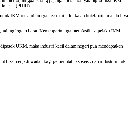
ain interior, hingga barang pajangan telah banyak diproduksi IKM.
ndonesia (PHRI).
duk IKM melalui progran e-smart. “Ini kalau hotel-hotel mau beli ya
engandung logam berat. Kemenperin juga memfasilitasi pelaku IKM
l dipasok UKM, maka industri kecil dalam negeri pun mendapatkan
t bisa menjadi wadah bagi pemerintah, asosiasi, dan industri untuk