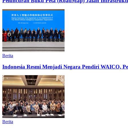
Peluncuran Buku Peta (RoadMap) Jalan Infrastruktu
Berita
Indonesia Resmi Menjadi Negara Pendiri WAICO, Per
Berita