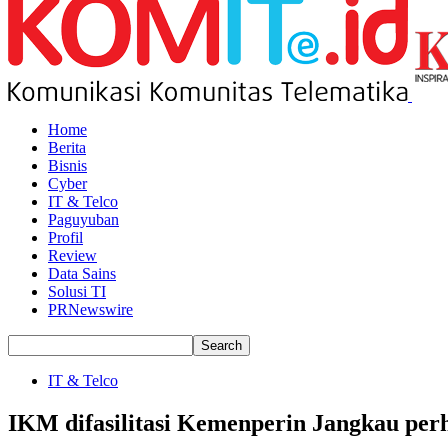
Home
Berita
Bisnis
Cyber
IT & Telco
Paguyuban
Profil
Review
Data Sains
Solusi TI
PRNewswire
IT & Telco
IKM difasilitasi Kemenperin Jangkau per