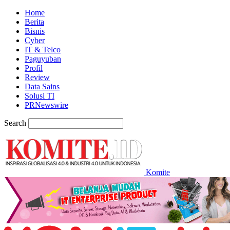
Home
Berita
Bisnis
Cyber
IT & Telco
Paguyuban
Profil
Review
Data Sains
Solusi TI
PRNewswire
Search
Komite