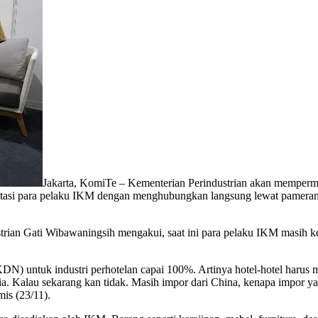
Jakarta, KomiTe – Kementerian Perindustrian akan mempermu
litasi para pelaku IKM dengan menghubungkan langsung lewat pameran
trian Gati Wibawaningsih mengakui, saat ini para pelaku IKM masih k
DN) untuk industri perhotelan capai 100%. Artinya hotel-hotel haru
a. Kalau sekarang kan tidak. Masih impor dari China, kenapa impor y
is (23/11).