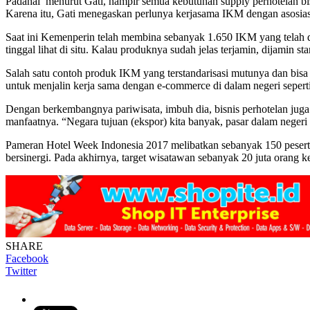
Padahal menurut Gati, hampir semua kebutuhan supply perhotelan bisa
Karena itu, Gati menegaskan perlunya kerjasama IKM dengan asosiasi
Saat ini Kemenperin telah membina sebanyak 1.650 IKM yang telah di
tinggal lihat di situ. Kalau produknya sudah jelas terjamin, dijamin st
Salah satu contoh produk IKM yang terstandarisasi mutunya dan bisa
untuk menjalin kerja sama dengan e-commerce di dalam negeri sepert
Dengan berkembangnya pariwisata, imbuh dia, bisnis perhotelan jug
manfaatnya. “Negara tujuan (ekspor) kita banyak, pasar dalam negeri d
Pameran Hotel Week Indonesia 2017 melibatkan sebanyak 150 peserta y
bersinergi. Pada akhirnya, target wisatawan sebanyak 20 juta orang ke
SHARE
Facebook
Twitter