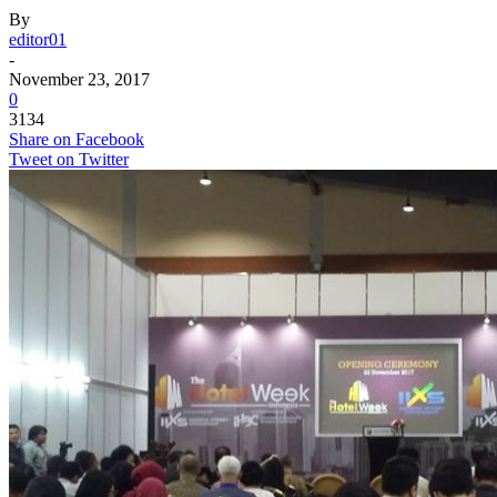
By
editor01
-
November 23, 2017
0
3134
Share on Facebook
Tweet on Twitter