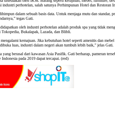
 disediakan oleh IKM. Barang seperti kerajinan, mebel, furniture, des
 industri perhotelan, salah satunya Perhimpunan Hotel dan Restoran I
himpun dalam sebuah basis data. Untuk menjaga mutu dan standar, pro
andarnya,” tegas Gati.
 didapatkan oleh industri perhotelan adalah produk spa yang tidak m
i Tokopedia, Bukalapak, Lazada, dan Blibli.
a mengalami kemajuan. Jika kebutuhan hotel seperti amenitis dan mebe
ibuka luas, industri dalam negeri akan tumbuh lebih baik,” jelas Gati.
ang berasal dari kawasan Asia Pasifik. Gati berharap, pameran tersebu
 Indonesia pada 2019 dapat tercapai. (red)