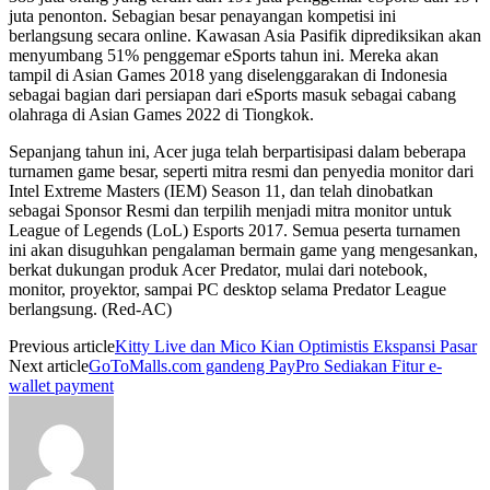
juta penonton. Sebagian besar penayangan kompetisi ini
berlangsung secara online. Kawasan Asia Pasifik diprediksikan akan
menyumbang 51% penggemar eSports tahun ini. Mereka akan
tampil di Asian Games 2018 yang diselenggarakan di Indonesia
sebagai bagian dari persiapan dari eSports masuk sebagai cabang
olahraga di Asian Games 2022 di Tiongkok.
Sepanjang tahun ini, Acer juga telah berpartisipasi dalam beberapa
turnamen game besar, seperti mitra resmi dan penyedia monitor dari
Intel Extreme Masters (IEM) Season 11, dan telah dinobatkan
sebagai Sponsor Resmi dan terpilih menjadi mitra monitor untuk
League of Legends (LoL) Esports 2017. Semua peserta turnamen
ini akan disuguhkan pengalaman bermain game yang mengesankan,
berkat dukungan produk Acer Predator, mulai dari notebook,
monitor, proyektor, sampai PC desktop selama Predator League
berlangsung. (Red-AC)
Previous article
Kitty Live dan Mico Kian Optimistis Ekspansi Pasar
Next article
GoToMalls.com gandeng PayPro Sediakan Fitur e-
wallet payment