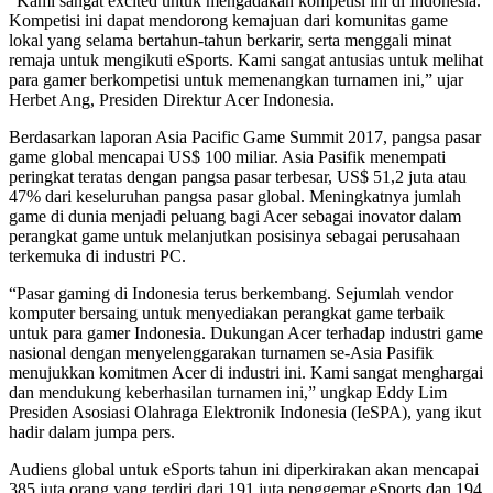
“Kami sangat excited untuk mengadakan kompetisi ini di Indonesia.
Kompetisi ini dapat mendorong kemajuan dari komunitas game
lokal yang selama bertahun-tahun berkarir, serta menggali minat
remaja untuk mengikuti eSports. Kami sangat antusias untuk melihat
para gamer berkompetisi untuk memenangkan turnamen ini,” ujar
Herbet Ang, Presiden Direktur Acer Indonesia.
Berdasarkan laporan Asia Pacific Game Summit 2017, pangsa pasar
game global mencapai US$ 100 miliar. Asia Pasifik menempati
peringkat teratas dengan pangsa pasar terbesar, US$ 51,2 juta atau
47% dari keseluruhan pangsa pasar global. Meningkatnya jumlah
game di dunia menjadi peluang bagi Acer sebagai inovator dalam
perangkat game untuk melanjutkan posisinya sebagai perusahaan
terkemuka di industri PC.
“Pasar gaming di Indonesia terus berkembang. Sejumlah vendor
komputer bersaing untuk menyediakan perangkat game terbaik
untuk para gamer Indonesia. Dukungan Acer terhadap industri game
nasional dengan menyelenggarakan turnamen se-Asia Pasifik
menujukkan komitmen Acer di industri ini. Kami sangat menghargai
dan mendukung keberhasilan turnamen ini,” ungkap Eddy Lim
Presiden Asosiasi Olahraga Elektronik Indonesia (IeSPA), yang ikut
hadir dalam jumpa pers.
Audiens global untuk eSports tahun ini diperkirakan akan mencapai
385 juta orang yang terdiri dari 191 juta penggemar eSports dan 194