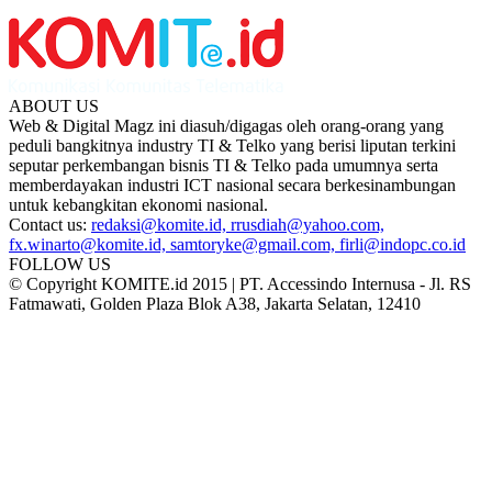
ABOUT US
Web & Digital Magz ini diasuh/digagas oleh orang-orang yang
peduli bangkitnya industry TI & Telko yang berisi liputan terkini
seputar perkembangan bisnis TI & Telko pada umumnya serta
memberdayakan industri ICT nasional secara berkesinambungan
untuk kebangkitan ekonomi nasional.
Contact us:
redaksi@komite.id, rrusdiah@yahoo.com,
fx.winarto@komite.id, samtoryke@gmail.com, firli@indopc.co.id
FOLLOW US
© Copyright KOMITE.id 2015 | PT. Accessindo Internusa - Jl. RS
Fatmawati, Golden Plaza Blok A38, Jakarta Selatan, 12410