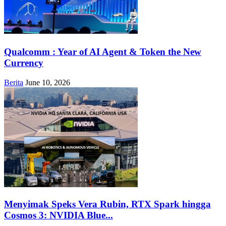
Qualcomm : Year of AI Agent & Token the New
Currency
Berita
June 10, 2026
Menyimak Speks Vera Rubin, RTX Spark hingga
Cosmos 3: NVIDIA Blue...