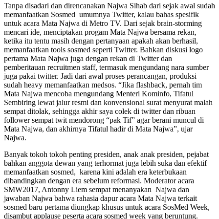
Tanpa disadari dan direncanakan Najwa Sihab dari sejak awal sudah
memanfaatkan Sosmed umumnya Twitter, kalau bahas spesifik
untuk acara Mata Najwa di Metro TV. Dari sejak brain-storming
mencari ide, menciptakan progam Mata Najwa bersama rekan,
ketika itu tentu masih dengan pertanyaan apakah akan berhasil,
memanfaatkan tools sosmed seperti Twitter. Bahkan diskusi logo
pertama Mata Najwa juga dengan rekan di Twitter dan
pemberitauan recruitmen staff, termasuk mengundang nara sumber
juga pakai twitter. Jadi dari awal proses perancangan, produksi
sudah heavy memanfaatkan medsos. “Jika flashback, pernah tim
Mata Najwa mencoba mengundang Menteri Kominfo, Tifatul
Sembiring lewat jalur resmi dan konvensional surat menyurat malah
sempat ditolak, sehingga akhir saya colek di twitter dan ribuan
follower sempat twit mendorong “pak Tif” agar berani muncul di
Mata Najwa, dan akhirnya Tifatul hadir di Mata Najwa”, ujar
Najwa.
Banyak tokoh tokoh penting presiden, anak anak presiden, pejabat
bahkan anggota dewan yang terhormat juga lebih suka dan efektif
memanfaatkan sosmed, karena kini adalah era keterbukaan
dibandingkan dengan era sebelum reformasi. Moderator acara
SMW2017, Antonny Liem sempat menanyakan Najwa dan
jawaban Najwa bahwa rahasia dapur acara Mata Najwa terkait
sosmed baru pertama diungkap khusus untuk acara SosMed Week,
disambut applause peserta acara sosmed week yang beruntung.