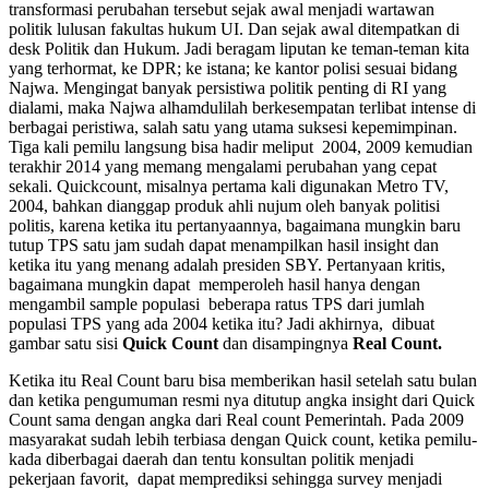
transformasi perubahan tersebut sejak awal menjadi wartawan
politik lulusan fakultas hukum UI. Dan sejak awal ditempatkan di
desk Politik dan Hukum. Jadi beragam liputan ke teman-teman kita
yang terhormat, ke DPR; ke istana; ke kantor polisi sesuai bidang
Najwa. Mengingat banyak persistiwa politik penting di RI yang
dialami, maka Najwa alhamdulilah berkesempatan terlibat intense di
berbagai peristiwa, salah satu yang utama suksesi kepemimpinan.
Tiga kali pemilu langsung bisa hadir meliput 2004, 2009 kemudian
terakhir 2014 yang memang mengalami perubahan yang cepat
sekali. Quickcount, misalnya pertama kali digunakan Metro TV,
2004, bahkan dianggap produk ahli nujum oleh banyak politisi
politis, karena ketika itu pertanyaannya, bagaimana mungkin baru
tutup TPS satu jam sudah dapat menampilkan hasil insight dan
ketika itu yang menang adalah presiden SBY. Pertanyaan kritis,
bagaimana mungkin dapat memperoleh hasil hanya dengan
mengambil sample populasi beberapa ratus TPS dari jumlah
populasi TPS yang ada 2004 ketika itu? Jadi akhirnya, dibuat
gambar satu sisi
Quick Count
dan disampingnya
Real Count.
Ketika itu Real Count baru bisa memberikan hasil setelah satu bulan
dan ketika pengumuman resmi nya ditutup angka insight dari Quick
Count sama dengan angka dari Real count Pemerintah. Pada 2009
masyarakat sudah lebih terbiasa dengan Quick count, ketika pemilu-
kada diberbagai daerah dan tentu konsultan politik menjadi
pekerjaan favorit, dapat memprediksi sehingga survey menjadi