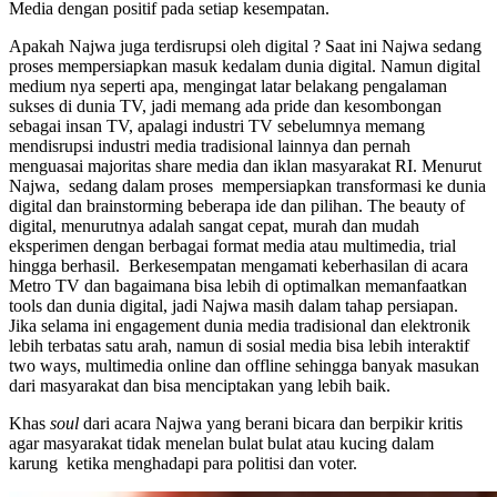
Media dengan positif pada setiap kesempatan.
Apakah Najwa juga terdisrupsi oleh digital ? Saat ini Najwa sedang
proses mempersiapkan masuk kedalam dunia digital. Namun digital
medium nya seperti apa, mengingat latar belakang pengalaman
sukses di dunia TV, jadi memang ada pride dan kesombongan
sebagai insan TV, apalagi industri TV sebelumnya memang
mendisrupsi industri media tradisional lainnya dan pernah
menguasai majoritas share media dan iklan masyarakat RI. Menurut
Najwa, sedang dalam proses mempersiapkan transformasi ke dunia
digital dan brainstorming beberapa ide dan pilihan. The beauty of
digital, menurutnya adalah sangat cepat, murah dan mudah
eksperimen dengan berbagai format media atau multimedia, trial
hingga berhasil. Berkesempatan mengamati keberhasilan di acara
Metro TV dan bagaimana bisa lebih di optimalkan memanfaatkan
tools dan dunia digital, jadi Najwa masih dalam tahap persiapan.
Jika selama ini engagement dunia media tradisional dan elektronik
lebih terbatas satu arah, namun di sosial media bisa lebih interaktif
two ways, multimedia online dan offline sehingga banyak masukan
dari masyarakat dan bisa menciptakan yang lebih baik.
Khas
soul
dari acara Najwa yang berani bicara dan berpikir kritis
agar masyarakat tidak menelan bulat bulat atau kucing dalam
karung ketika menghadapi para politisi dan voter.