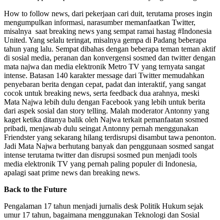
How to follow news, dari pekerjaan cari duit, terutama proses ingin
mengumpulkan informasi, narasumber memanfaatkan Twitter,
misalnya saat breaking news yang sempat ramai hastag #Indonesia
United. Yang selalu teringat, misalnya gempa di Padang beberapa
tahun yang lalu. Sempat dibahas dengan beberapa teman teman aktif
di sosial media, peranan dan konvergensi sosmed dan twitter dengan
mata najwa dan media elektronik Metro TV yang ternyata sangat
intense. Batasan 140 karakter message dari Twitter memudahkan
penyebaran berita dengan cepat, padat dan interaktif, yang sangat
cocok untuk breaking news, serta feedback dua arahnya, meski
Mata Najwa lebih dulu dengan Facebook yang lebih untuk berita
dari aspek sosial dan story telling. Malah moderator Antonny yang
kaget ketika ditanya balik oleh Najwa terkait pemanfaatan sosmed
pribadi, menjawab dulu seingat Antonny pernah menggunakan
Friendster yang sekarang hilang terdisrupsi disambut tawa penonton.
Jadi Mata Najwa berhutang banyak dan penggunaan sosmed sangat
intense terutama twitter dan disrupsi sosmed pun menjadi tools
media elektronik TV yang pernah paling populer di Indonesia,
apalagi saat prime news dan breaking news.
Back to the Future
Pengalaman 17 tahun menjadi jurnalis desk Politik Hukum sejak
umur 17 tahun, bagaimana menggunakan Teknologi dan Sosial