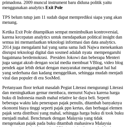
primadona. 2009 muncul instrument baru diduna politik yaitu
menggunakan analytics
Exit Pole
TPS belum tutup jam 11 sudah dapat memprediksi siapa yang akan
menang.
Ketika Exit Pole ditampilkan sempat menimbulkan kontroversial,
karena kecepatan analytics untuk mendapatkan political insight dan
semua ini memanfaatkan teknologi informasi dan data analytics.
2014 juga mengalami hal yang sama sama Jadi Najwa menekankan
disrupsi teknologi digital dan sosmed adalah nyata mempengaruhi
bagaimana berdemokrasi. Presiden Jokowi dan beberapa Menteri
juga sangat akrab dengan social media membuat VBlog, video blog
pendek agar lebih dekat dengan masyarakat mengangkat hal hal
yang sederhana dan kadang menggelikan, sehingga mudah menjadi
viral dan populer di era SosMed.
Pertanyaan floor terkait masalah Pegiat Literasi mengurangi Literasi
dan meningkatkan gemar membaca, menurut Najwa karena harga
buku di Indonesia masih mahal relative ke daya beli. Seperti
beberapa waktu lalu penerapan pajak penulis, ditambah banyaknya
ekonomi biaya tinggi seperti pajak ppn kertas, dan berbagai elemen
pajak serta distribusi yang mahal, sehingga harga buku di took buku
menjadi mahal. Benchmark dengan Malaysia yang tidak
mengenakan pajak pada buku ditambah mahasiswa Malaysia