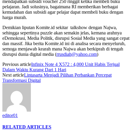
mendapatkan subsidi voucher 250 ringgit ketika membeli buku
pelajaran. Jadi solusinya, bagaimana RI memberikan berbagai
kemudahan dan subsidi agar pelajar dapat membeli buku dengan
harga murah.
Demikian liputan Komite.id sekitar talkshow dengan Najwa,
sehingga sepertinya puzzle akan semakin jelas, kemana arahnya
eDemokrasi, Media Politik, disrupsi Sosial Media yang sangat cepat
dan massif. Jika berita Komite.id ini di analisa secara menyeluruh,
semoga menjawab kearah mana Najwa akan berkiprah di tengah
disrupsi dunia digital media (
rrusdiah@yahoo.com
)
Previous article
Infinix Note 4 X572 : 4,000 Unit Habis Terjual
Dalam Waktu Kurang Dari 1 Hari
Next article
Lintasarta Menjadi Pilihan Perbankan Percepat
Transformasi Digital
editor01
RELATED ARTICLES