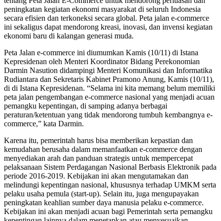
tentang Peta Jalan E-Commerce untuk mendorong perluasan dan
peningkatan kegiatan ekonomi masyarakat di seluruh Indonesia
secara efisien dan terkoneksi secara global. Peta jalan e-commerce
ini sekaligus dapat mendorong kreasi, inovasi, dan invensi kegiatan
ekonomi baru di kalangan generasi muda.
Peta Jalan e-commerce ini diumumkan Kamis (10/11) di Istana
Kepresidenan oleh Menteri Koordinator Bidang Perekonomian
Darmin Nasution didampingi Menteri Komunikasi dan Informatika
Rudiantara dan Sekretaris Kabinet Pramono Anung, Kamis (10/11),
di di Istana Kepresidenan. “Selama ini kita memang belum memiliki
peta jalan pengembangan e-commerce nasional yang menjadi acuan
pemangku kepentingan, di samping adanya berbagai
peraturan/ketentuan yang tidak mendorong tumbuh kembangnya e-
commerce,” kata Darmin.
Karena itu, pemerintah harus bisa memberikan kepastian dan
kemudahan berusaha dalam memanfaatkan e-commerce dengan
menyediakan arah dan panduan strategis untuk mempercepat
pelaksanaan Sistem Perdagangan Nasional Berbasis Elektronik pada
periode 2016-2019. Kebijakan ini akan mengutamakan dan
melindungi kepentingan nasional, khususnya terhadap UMKM serta
pelaku usaha pemula (start-up). Selain itu, juga mengupayakan
peningkatan keahlian sumber daya manusia pelaku e-commerce.
Kebijakan ini akan menjadi acuan bagi Pemerintah serta pemangku
kepentingan lainnya dalam menetapkan atau menyesuaikan