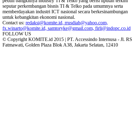
peduli bangkitnya industry TI & Telko yang berisi liputan terkini
seputar perkembangan bisnis TI & Telko pada umumnya serta
memberdayakan industri ICT nasional secara berkesinambungan
untuk kebangkitan ekonomi nasional.
Contact us:
redaksi@komite.id, rrusdiah@yahoo.com,
fx.winarto@komite.id, samtoryke@gmail.com, firli@indopc.co.id
FOLLOW US
© Copyright KOMITE.id 2015 | PT. Accessindo Internusa - Jl. RS
Fatmawati, Golden Plaza Blok A38, Jakarta Selatan, 12410