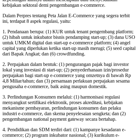
kebijakan sektoral demi pengembangan e-commerce.
Dalam Perpres tentang Peta Jalan E-Commerce yang segera terbit
ini, terdapat 8 aspek regulasi, yaitu:
1. Pendanaan berupa: (1) KUR untuk tenant pengembang platform;
(2) hibah untuk inkubator bisnis pendamping start-up; (3) dana USO
untuk UMKM digital dan start-up e-commerce platform; (4) angel
capital yang diperlukan ketika start-up masih merugi; (5) seed capital
dari Bapak Angkat; dan (6) crowdfunding.
2. Perpajakan dalam bentuk: (1) pengurangan pajak bagi investor
lokal yang investasi di start-up; (2) penyederhanaan izin/prosedur
perpajakan bagi start-up e-commerce yang omzetnya di bawah Rp
4,8 Miliar/tahun; dan (3) persamaan perlakuan perpajakan sesama
pengusaha e-commerce, baik asing maupun domestik.
3. Perlindungan Konsumen melalui: (1) harmonisasi regulasi
menyangkut sertifikasi elektronik, proses akreditasi, kebijakan
mekanisme pembayaran, perlindungan konsumen dan pelaku
industri e-commerce, dan skema penyelesaian sengketa; dan (2)
pengembangan national payment gateway secara bertahap.
4. Pendidikan dan SDM terdiri dari: (1) kampanye kesadaran e-
commerce; (2) program inkubator nasional; (3) kurikulum e-