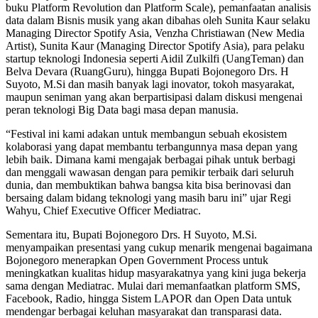
buku Platform Revolution dan Platform Scale), pemanfaatan analisis
data dalam Bisnis musik yang akan dibahas oleh Sunita Kaur selaku
Managing Director Spotify Asia, Venzha Christiawan (New Media
Artist), Sunita Kaur (Managing Director Spotify Asia), para pelaku
startup teknologi Indonesia seperti Aidil Zulkilfi (UangTeman) dan
Belva Devara (RuangGuru), hingga Bupati Bojonegoro Drs. H
Suyoto, M.Si dan masih banyak lagi inovator, tokoh masyarakat,
maupun seniman yang akan berpartisipasi dalam diskusi mengenai
peran teknologi Big Data bagi masa depan manusia.
“Festival ini kami adakan untuk membangun sebuah ekosistem
kolaborasi yang dapat membantu terbangunnya masa depan yang
lebih baik. Dimana kami mengajak berbagai pihak untuk berbagi
dan menggali wawasan dengan para pemikir terbaik dari seluruh
dunia, dan membuktikan bahwa bangsa kita bisa berinovasi dan
bersaing dalam bidang teknologi yang masih baru ini” ujar Regi
Wahyu, Chief Executive Officer Mediatrac.
Sementara itu, Bupati Bojonegoro Drs. H Suyoto, M.Si.
menyampaikan presentasi yang cukup menarik mengenai bagaimana
Bojonegoro menerapkan Open Government Process untuk
meningkatkan kualitas hidup masyarakatnya yang kini juga bekerja
sama dengan Mediatrac. Mulai dari memanfaatkan platform SMS,
Facebook, Radio, hingga Sistem LAPOR dan Open Data untuk
mendengar berbagai keluhan masyarakat dan transparasi data.