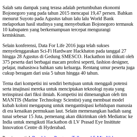
Salah satu dampak yang terasa adalah pertumbuhan ekonomi
Bojonegoro yang pada tahun 2015 mencapai 19,47 persen. Bahkan
menurut Suyoto pada Agustus tahun lalu lalu World Bank
melaporkan hasil studinya yang menyebutkan Bojonegoro termasuk
10 kabupaten yang berkemampuan tercepat mengurangi
kemiskinan.
Selain konferensi, Data For Life 2016 juga telah sukses
menyelenggarakan Sci-Fi Hardware Hackhaton pada tanggal 27
hingga 28 Agustus di Gedung SMESCO. Hackathon ini diikuti oleh
375 peserta dari berbagai macam profesi seperti, fashion designer,
pelajar, mahasiswa bahkan satu keluarga. Rentang umur peserta juga
cukup beragam dari usia 5 tahun hingga 40 tahun.
Tema dari kompetisi ini sendiri bertujuan untuk menggali potensi
serta imajinasi mereka untuk menciptakan teknologi nyata yang
terinspirasi dari fiksi ilmiah. Kompetisi ini dimenangkan oleh tim
MANTIS (Marine Technology Scientist) yang membuat model
kubah koloni mengapung untuk mengantisipasi kehidupan manusia
di era kenaikan permukaan laut. Selain memenangkan hadiah uang
tunai sebesar 15 Juta, pemenang akan dikirimkan oleh Mediatrac ke
India untuk mengikuti Hackathon di LV Prasad Eye Insititute
Innovation Centre di Hyderabad.