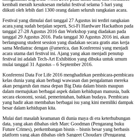
kembali meraih kesuksesan melalui festival selama 5 hari yang
diikuti oleh lebih dari 1300 orang dalam seluruh rangkaian acara.
Festival yang dimulai dari tanggal 27 Agustus ini terdiri rangkaian
acara.yang sudah berjalan seperti, Sci-Fi Hardware Hackathon pada
tanggal 27-28 Agustus 2016 dan Workshop yang diadakan pada
tanggal 29 Agustus 2016. Pada tanggal 30 Agustus 2016 ini, akan
berlangsung student session yang diadakan secara gratis atas kerja
sama Mediatrac dengan @america, dan Konferensi yang menjadi
acara utama dari festival ini. Ajang yang akan menjadi penutup
festival ini adalah Tech-Art Exhibition yang dibuka untuk umum
mulai tanggal 31 Agustus – 6 September 2016.
Konferensi Data For Life 2016 menghadirkan pembicara-pembicara
kelas dunia yang akan berbagi wawasan dan pengalaman mereka
akan pengaruh dan masa depan Big Data dalam bisnis maupun
dalam memajukan berbagai aspek dalam kehidupan manusia, baik
secara ekonomi, sosial, pemerintahan, bahkan budaya. Pembicara
yang hadir akan membahas berbagai isu yang kini memiliki dampak
besar dalam kehidupan kita.
Mulai dari masalah keamanan di dunia maya di era keterhubungan
data, yang akan dibahas oleh Marc Goodman (Pengarang buku
Future Crimes), perkembangan bisnis – bisnis besar yang berbasis
platform yang akan dibahas oleh Sangeet Choudary (Pengarang