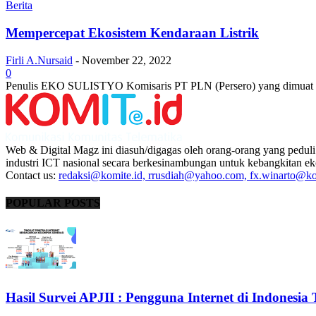
Berita
Mempercepat Ekosistem Kendaraan Listrik
Firli A.Nursaid
-
November 22, 2022
0
Penulis EKO SULISTYO Komisaris PT PLN (Persero) yang dimuat di Bisn
Web & Digital Magz ini diasuh/digagas oleh orang-orang yang peduli
industri ICT nasional secara berkesinambungan untuk kebangkitan ek
Contact us:
redaksi@komite.id, rrusdiah@yahoo.com, fx.winarto@kom
POPULAR POSTS
Hasil Survei APJII : Pengguna Internet di Indonesia 