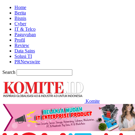
Home
Berita
Bisnis
Cyber
IT & Telco
Paguyuban
Profil
Review
Data Sains
Solusi TI
PRNewswire
Search
Komite