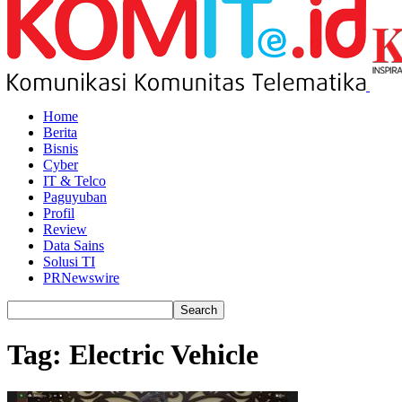
Home
Berita
Bisnis
Cyber
IT & Telco
Paguyuban
Profil
Review
Data Sains
Solusi TI
PRNewswire
Tag: Electric Vehicle