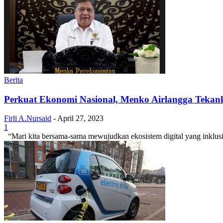
Berita
Perkuat Ekonomi Nasional, Menko Airlangga Tekan
Firli A.Nursaid
-
April 27, 2023
1
“Mari kita bersama-sama mewujudkan ekosistem digital yang inklusif,