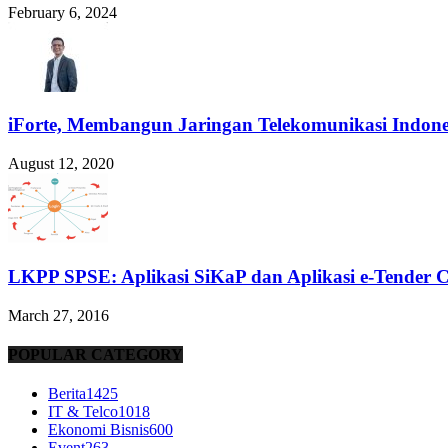
February 6, 2024
iForte, Membangun Jaringan Telekomunikasi Indone
August 12, 2020
LKPP SPSE: Aplikasi SiKaP dan Aplikasi e-Tender 
March 27, 2016
POPULAR CATEGORY
Berita
1425
IT & Telco
1018
Ekonomi Bisnis
600
Event
263