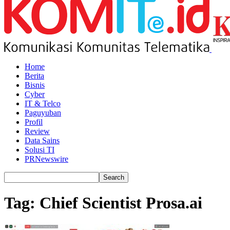
Home
Berita
Bisnis
Cyber
IT & Telco
Paguyuban
Profil
Review
Data Sains
Solusi TI
PRNewswire
Tag: Chief Scientist Prosa.ai