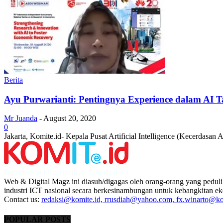
Berita
Ayu Purwarianti: Pentingnya Experience dalam AI T
Mr Juanda
-
August 20, 2020
0
Jakarta, Komite.id- Kepala Pusat Artificial Intelligence (Kecerdasan 
Web & Digital Magz ini diasuh/digagas oleh orang-orang yang peduli
industri ICT nasional secara berkesinambungan untuk kebangkitan ek
Contact us:
redaksi@komite.id, rrusdiah@yahoo.com, fx.winarto@kom
POPULAR POSTS