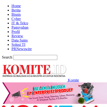
Home
Berita
Bisnis
Cyber
IT & Telco
Paguyuban
Profil
Review
Data Sains
Solusi TI
PRNewswire
Search
Komite